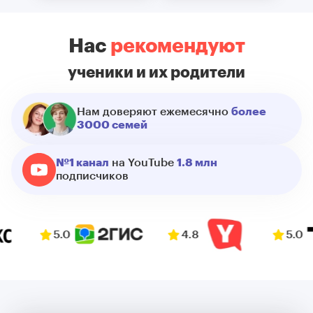
Нас
рекомендуют
ученики и их родители
Нам доверяют ежемесячно
более
3000 семей
№1 канал
на YouTube
1.8 млн
подписчиков
0
4.8
5.0