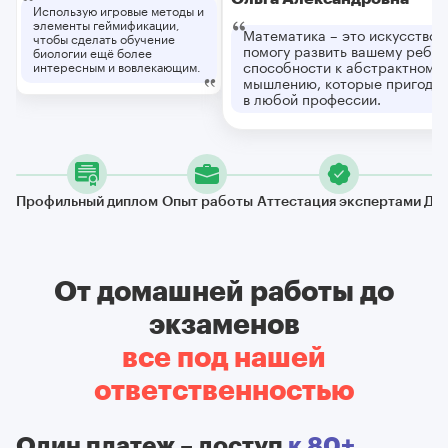
Использую игровые методы и
элементы геймификации,
Математика – это искусство у
чтобы сделать обучение
помогу развить вашему ребен
биологии ещё более
способности к абстрактному
интересным и вовлекающим.
мышлению, которые пригодят
в любой профессии.
Профильный диплом
Опыт работы
Аттестация экспертами
Де
От домашней работы до
экзаменов
все под нашей
ответственностью
Один платеж – доступ
к 80+