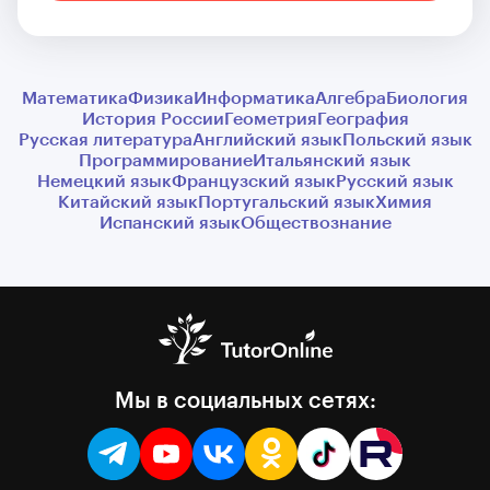
Математика
Физика
Информатика
Алгебра
Биология
История России
Геометрия
География
Русская литература
Английский язык
Польский язык
Программирование
Итальянский язык
Немецкий язык
Французский язык
Русский язык
Китайский язык
Португальский язык
Химия
Испанский язык
Обществознание
Мы в социальных сетях: