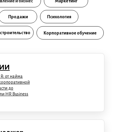
вление и бизнес
Маркетинг
Продажи
Психология
 строительство
Корпоративное обучение
 ИИ
R: от найма
 корпоративной
асти до
ли HR Business