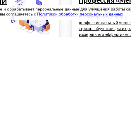
Профессия «Ме
ИИ
по обучению пе
ie и обрабатывает персональные данные для улучшения работы са
 вы соглашаетесь с
Политикой обработки персональных данных
Вы научитесь оценивать
профессиональный урове
строить обучение для их р
измерять его эффективнос
Директор по о
персонала + ИИ
Освоите стратегический 
научитесь строить обучен
под потребности бизнеса,
командой и развивать ли
руководителя.