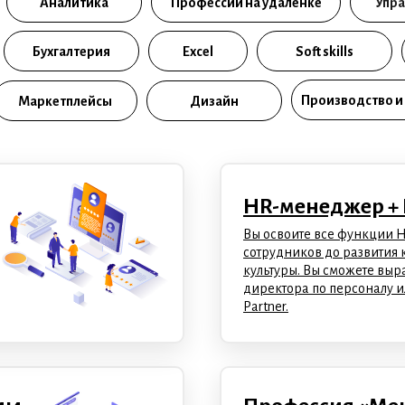
Аналитика
Профессии на удаленке
Упра
Бухгалтерия
Excel
Soft skills
Производство и
Маркетплейсы
Дизайн
HR-менеджер +
Вы освоите все функции H
сотрудников до развития
культуры. Вы сможете выр
директора по персоналу и
Partner.