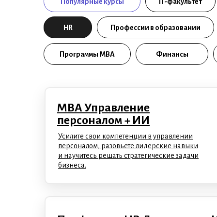
Популярные курсы
IT-факультет
HR
Профессии в образовании
Программы МВА
Финансы
MBA Управление
персоналом + ИИ
Усилите свои компетенции в управлении
персоналом, разовьете лидерские навыки
и научитесь решать стратегические задачи
бизнеса.