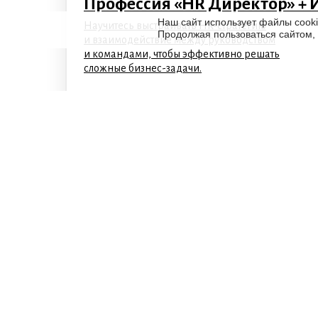
Профессия «HR Директор» + 
Наш сайт использует файлы cook
Научитесь выстраивать HR-стратегию
Продолжая пользоваться сайтом,
и взаимодействие между руководством
и командами, чтобы эффективно решать
сложные бизнес-задачи.
HR бизнес-партнер + ИИ
Научитесь выстраивать HR-стратегию,
эффективную коммуникацию с бизнес-
лидерами. Погрузитесь в управление
проектами, изучите Agile и управление
рисками.