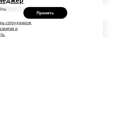
неджер
рсонала»
йта.
Принять
нь сотрудников,
азвития и
ть.
бучению
HR-менеджмент,
ие сотрудников
 управлять
чный бренд